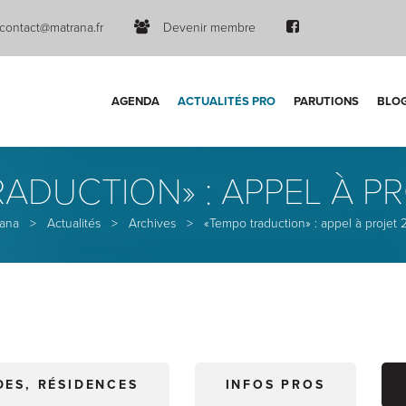
contact@matrana.fr
Devenir membre
AGENDA
ACTUALITÉS PRO
PARUTIONS
BLO
ADUCTION» : APPEL À P
rana
>
Actualités
>
Archives
>
«Tempo traduction» : appel à projet
DES, RÉSIDENCES
INFOS PROS