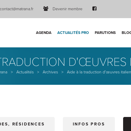
contact@matrana.fr
Devenir membre
AGENDA
ACTUALITÉS PRO
PARUTIONS
BLO
 TRADUCTION D'ŒUVRES 
rana
>
Actualités
>
Archives
>
Aide à la traduction d'œuvres italie
DES, RÉSIDENCES
INFOS PROS