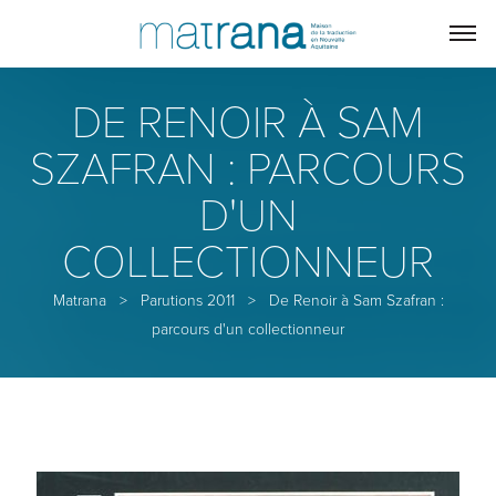
DE RENOIR À SAM
SZAFRAN : PARCOURS
D'UN
COLLECTIONNEUR
Matrana
>
Parutions 2011
>
De Renoir à Sam Szafran :
parcours d'un collectionneur