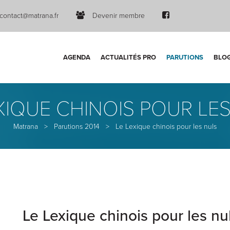
contact@matrana.fr
Devenir membre
AGENDA
ACTUALITÉS PRO
PARUTIONS
BLO
XIQUE CHINOIS POUR LE
Matrana
>
Parutions 2014
>
Le Lexique chinois pour les nuls
Le Lexique chinois pour les nu