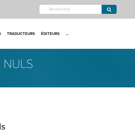
G
TRADUCTEURS
ÉDITEURS
...
S NULS
ls