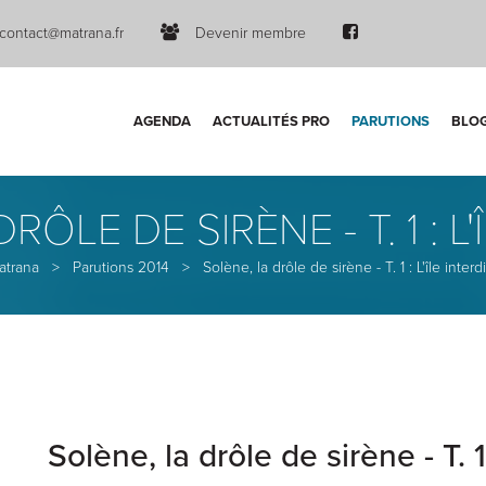
contact@matrana.fr
Devenir membre
AGENDA
ACTUALITÉS PRO
PARUTIONS
BLO
RÔLE DE SIRÈNE - T. 1 : L'
atrana
>
Parutions 2014
>
Solène, la drôle de sirène - T. 1 : L'île interd
Solène, la drôle de sirène - T. 1 