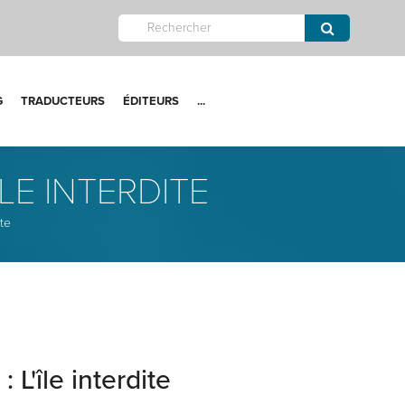
G
TRADUCTEURS
ÉDITEURS
...
ÎLE INTERDITE
ite
: L'île interdite