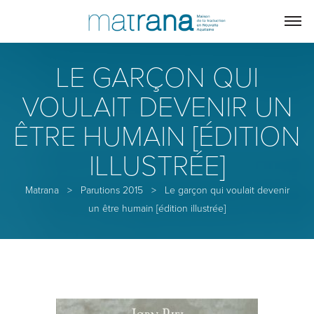
LE GARÇON QUI
VOULAIT DEVENIR UN
ÊTRE HUMAIN [ÉDITION
ILLUSTRÉE]
Matrana
>
Parutions 2015
>
Le garçon qui voulait devenir
un être humain [édition illustrée]