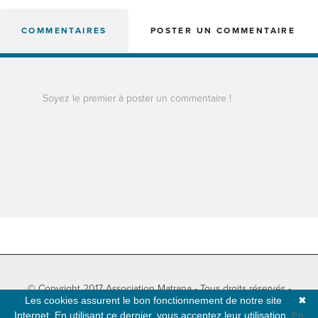
COMMENTAIRES
POSTER UN COMMENTAIRE
Soyez le premier à poster un commentaire !
© Copyright 2017 Association Matrana - Tous droits réservés -
Les cookies assurent le bon fonctionnement de notre site
✖
Informations légales
-
Plan du site
- Développé par
Natural-net
Internet. En utilisant ce dernier, vous acceptez leur utilisation.
En