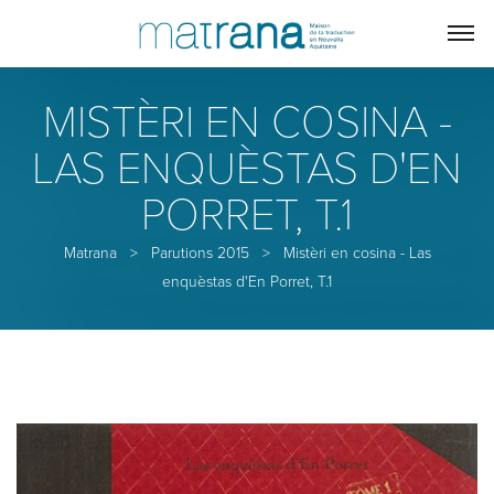
MISTÈRI EN COSINA -
LAS ENQUÈSTAS D'EN
PORRET, T.1
Matrana
>
Parutions 2015
>
Mistèri en cosina - Las
enquèstas d'En Porret, T.1