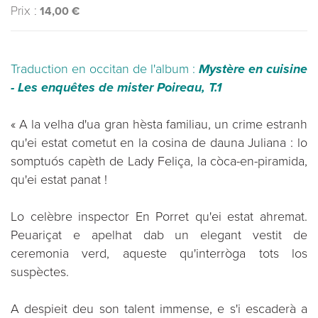
Prix :
14,00 €
Traduction en occitan de l'album :
Mystère en cuisine
- Les enquêtes de mister Poireau, T.1
« A la velha d'ua gran hèsta familiau, un crime estranh
qu'ei estat cometut en la cosina de dauna Juliana : lo
somptuós capèth de Lady Feliça, la còca-en-piramida,
qu'ei estat panat !
Lo celèbre inspector En Porret qu'ei estat ahremat.
Peuariçat e apelhat dab un elegant vestit de
ceremonia verd, aqueste qu'interròga tots los
suspèctes.
A despieit deu son talent immense, e s'i escaderà a