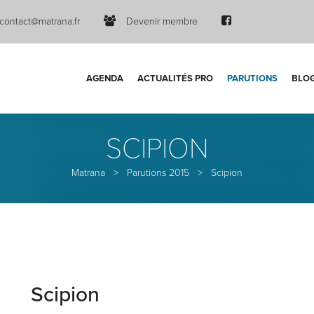
contact@matrana.fr
Devenir membre
AGENDA
ACTUALITÉS PRO
PARUTIONS
BLO
SCIPION
Matrana
>
Parutions 2015
>
Scipion
Scipion