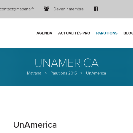
contact@matrana.fr
Devenir membre
AGENDA
ACTUALITÉS PRO
PARUTIONS
BLO
UNAMERICA
Matrana
>
Parutions 2015
>
UnAmerica
UnAmerica