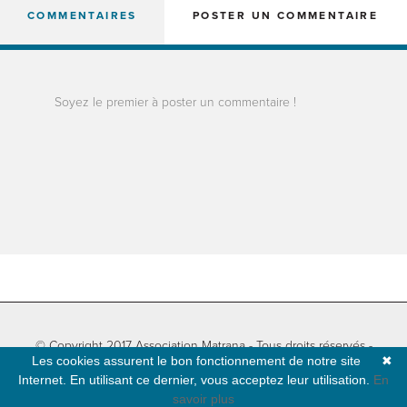
COMMENTAIRES
POSTER UN COMMENTAIRE
Soyez le premier à poster un commentaire !
© Copyright 2017 Association Matrana - Tous droits réservés -
Les cookies assurent le bon fonctionnement de notre site
✖
Informations légales
-
Plan du site
- Développé par
Natural-net
Internet. En utilisant ce dernier, vous acceptez leur utilisation.
En
savoir plus