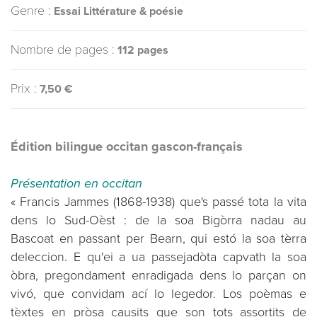
Genre :
Essai Littérature & poésie
Nombre de pages :
112 pages
Prix :
7,50 €
Édition bilingue occitan gascon-français
Présentation en occitan
« Francis Jammes (1868-1938) que's passé tota la vita
dens lo Sud-Oèst : de la soa Bigòrra nadau au
Bascoat en passant per Bearn, qui estó la soa tèrra
deleccion. E qu'ei a ua passejadòta capvath la soa
òbra, pregondament enradigada dens lo parçan on
vivó, que convidam ací lo legedor. Los poèmas e
tèxtes en pròsa causits que son tots assortits de