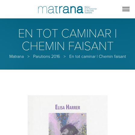
EN TOT CAMINAR |
CHEMIN FAISANT
Matrana
>
Parutions 2016
>
En tot caminar | Chemin faisant