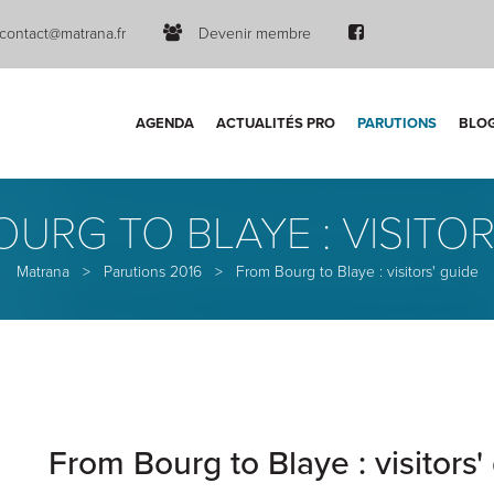
contact@matrana.fr
Devenir membre
AGENDA
ACTUALITÉS PRO
PARUTIONS
BLO
URG TO BLAYE : VISITOR
Matrana
>
Parutions 2016
>
From Bourg to Blaye : visitors' guide
From Bourg to Blaye : visitors'