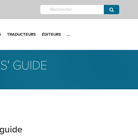
G
TRADUCTEURS
ÉDITEURS
...
S' GUIDE
 guide