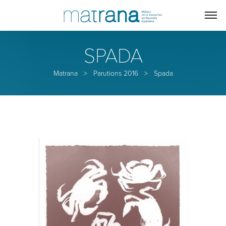
SPADA
Matrana
>
Parutions 2016
>
Spada