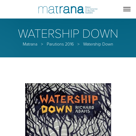
WATERSHIP DOWN
Matrana
>
Parutions 2016
>
Watership Down