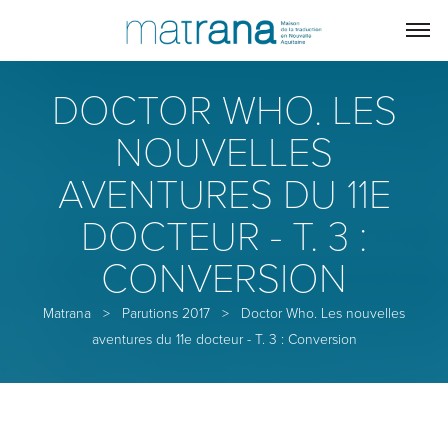
DOCTOR WHO. LES
NOUVELLES
AVENTURES DU 11E
DOCTEUR - T. 3 :
CONVERSION
Matrana
>
Parutions 2017
>
Doctor Who. Les nouvelles
aventures du 11e docteur - T. 3 : Conversion