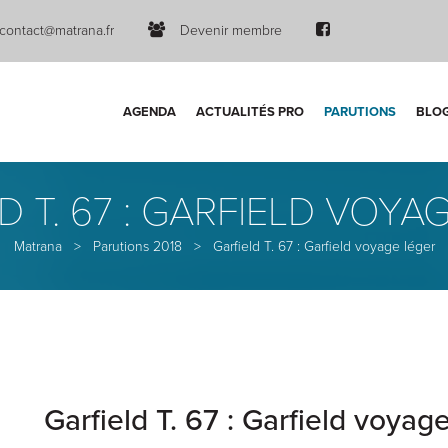
contact@matrana.fr
Devenir membre
AGENDA
ACTUALITÉS PRO
PARUTIONS
BLO
D T. 67 : GARFIELD VOYA
Matrana
>
Parutions 2018
>
Garfield T. 67 : Garfield voyage léger
Garfield T. 67 : Garfield voyag