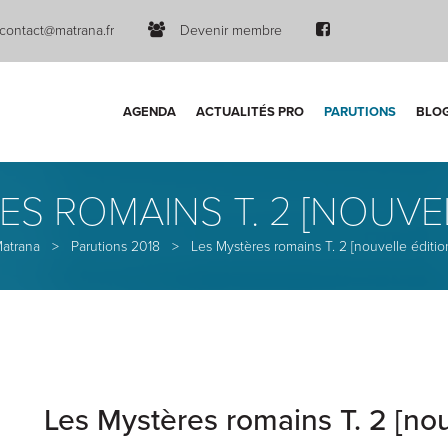
contact@matrana.fr
Devenir membre
AGENDA
ACTUALITÉS PRO
PARUTIONS
BLO
ES ROMAINS T. 2 [NOUVEL
atrana
>
Parutions 2018
>
Les Mystères romains T. 2 [nouvelle éditio
Les Mystères romains T. 2 [nou