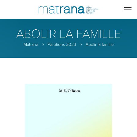
ABOLIR LA FAMILLE
Matrana
>
Parutions 2023
>
Abolir la famille