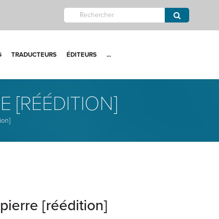
G
TRADUCTEURS
ÉDITEURS
...
RE [RÉÉDITION]
ion]
pierre [réédition]