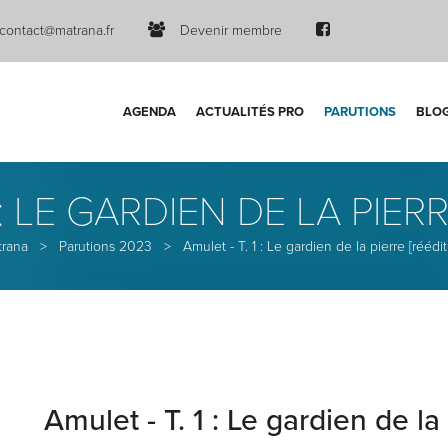
contact@matrana.fr
Devenir membre
AGENDA
ACTUALITÉS PRO
PARUTIONS
BLO
 : LE GARDIEN DE LA PIER
trana
>
Parutions 2023
>
Amulet - T. 1 : Le gardien de la pierre [réédit
Amulet - T. 1 : Le gardien de la 