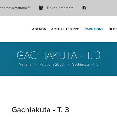
contact@matrana.fr
Devenir membre
AGENDA
ACTUALITÉS PRO
PARUTIONS
BLO
GACHIAKUTA - T. 3
Matrana
>
Parutions 2023
>
Gachiakuta - T. 3
Gachiakuta - T. 3