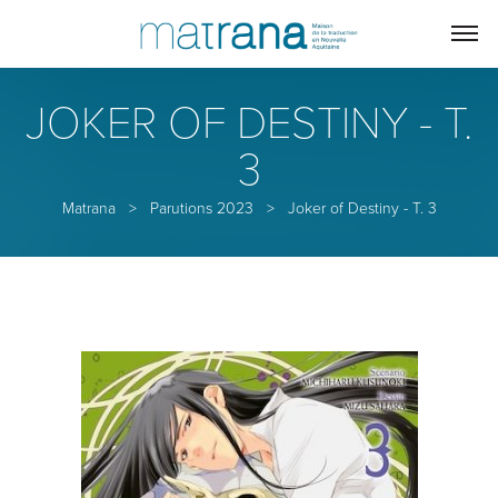
JOKER OF DESTINY - T.
3
Matrana
>
Parutions 2023
>
Joker of Destiny - T. 3