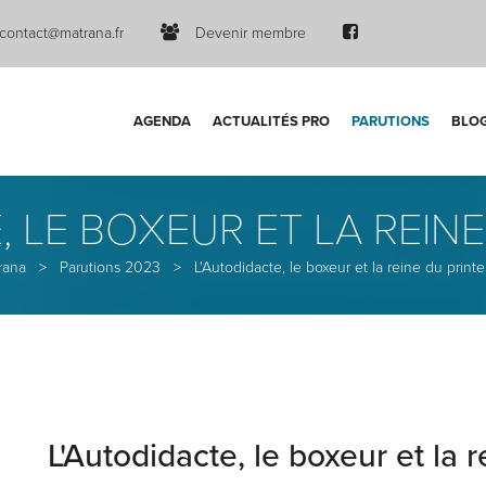
contact@matrana.fr
Devenir membre
AGENDA
ACTUALITÉS PRO
PARUTIONS
BLO
, LE BOXEUR ET LA REIN
rana
>
Parutions 2023
>
L'Autodidacte, le boxeur et la reine du prin
L'Autodidacte, le boxeur et la 