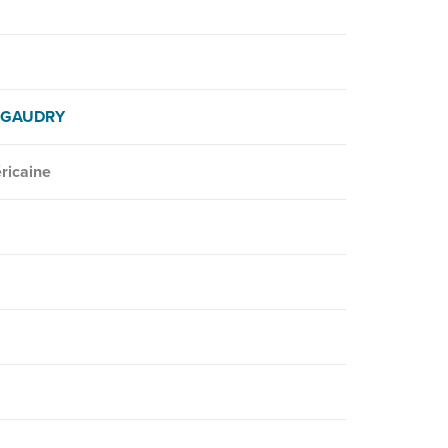
s GAUDRY
éricaine