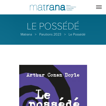
LE POSSÉDÉ
Matrana
>
Parutions 2023
>
Le Possédé