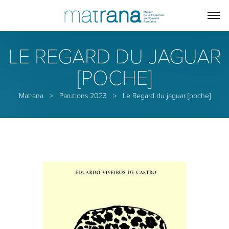
LE REGARD DU JAGUAR
[POCHE]
Matrana
>
Parutions 2023
>
Le Regard du jaguar [poche]