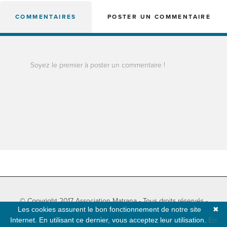
COMMENTAIRES
POSTER UN COMMENTAIRE
Soyez le premier à poster un commentaire !
© Copyright 2017 Association Matrana - Tous droits réservés -
Les cookies assurent le bon fonctionnement de notre site
✖
Informations légales
-
Plan du site
- Développé par
Natural-net
Internet. En utilisant ce dernier, vous acceptez leur utilisation.
En