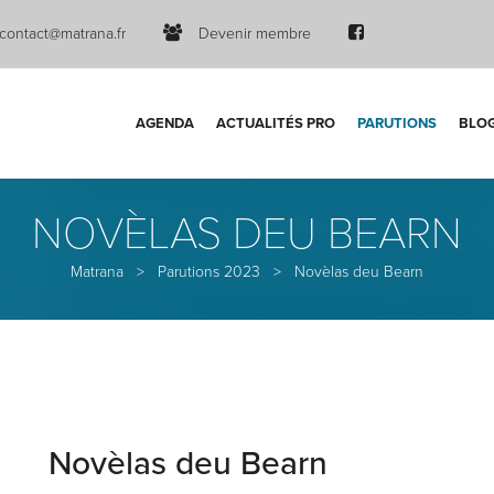
contact@matrana.fr
Devenir membre
AGENDA
ACTUALITÉS PRO
PARUTIONS
BLO
NOVÈLAS DEU BEARN
Matrana
>
Parutions 2023
>
Novèlas deu Bearn
Novèlas deu Bearn