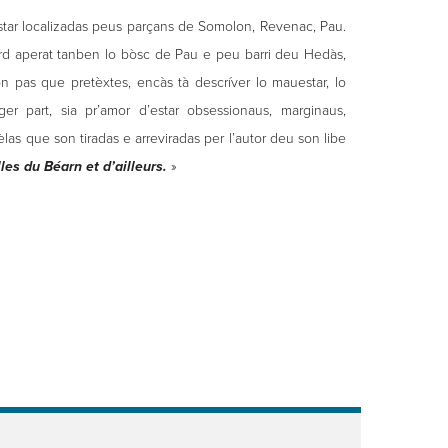
tar localizadas peus parçans de Somolon, Revenac, Pau.
rd aperat tanben lo bòsc de Pau e peu barri deu Hedàs,
on pas que pretèxtes, encàs tà descríver lo mauestar, lo
er part, sia pr’amor d’estar obsessionaus, marginaus,
las que son tiradas e arreviradas per l’autor deu son libe
les du Béarn et d’ailleurs.
»