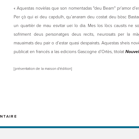
« Aquestas novèlas que son nomentadas "deu Bearn" pr’amor d’es
Per çò qui ei deu capdulh, qu’anaram deu costat deu bòsc Basta
un quartièr de mau esvitar uei lo dia. Mes los lòcs causits ne s
sofriment deus personatges deus recits, neurosats per la màg
mauaimats deu pair o d’estar quasi despairats. Aquestas sheis novè
publicat en francés a las edicions Gascogne d’Ortès, titolat
Nouvel
[présentation de la maison d'édition]
NTAIRE