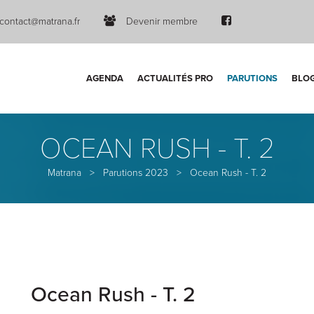
contact@matrana.fr
Devenir membre
AGENDA
ACTUALITÉS PRO
PARUTIONS
BLO
OCEAN RUSH - T. 2
Matrana
>
Parutions 2023
>
Ocean Rush - T. 2
Ocean Rush - T. 2