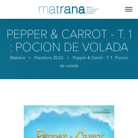
PEPPER & CARROT - T. 1
: POCION DE VOLADA
Matrana
>
Parutions 2023
>
Pepper & Carrot - T. 1 : Pocion
de volada