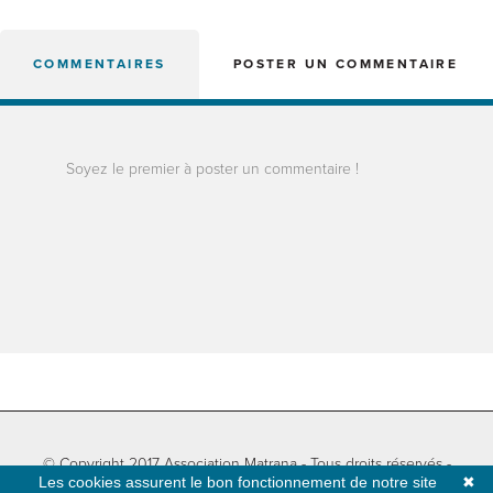
COMMENTAIRES
POSTER UN COMMENTAIRE
Soyez le premier à poster un commentaire !
© Copyright 2017 Association Matrana - Tous droits réservés -
Les cookies assurent le bon fonctionnement de notre site
✖
Informations légales
-
Plan du site
- Développé par
Natural-net