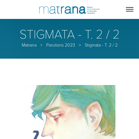
STIGMATA - T. 2 / 2
Matrana
>
Parutions 2023
>
Stigmata - T. 2 / 2