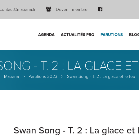
contact@matrana.fr
Devenir membre
AGENDA
ACTUALITÉS PRO
PARUTIONS
BLO
ONG - T. 2 : LA GLACE ET
Matrana
>
Parutions 2023
>
Swan Song - T. 2 : La glace et le feu
Swan Song - T. 2 : La glace et 