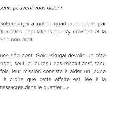
euls peuvent vous aider !
Gokurakugai a tout du quartier populaire par
férentes populations qui s'y croisent et la
e de non-droit.
 rues déclinent, Gokurakugai dévoile un côté
nger, seul le "bureau des résolutions", tenu
ois, leur mission consiste à aider un jeune
 à croire que cette affaire est liée à la
ssacrés dans le quartier... »