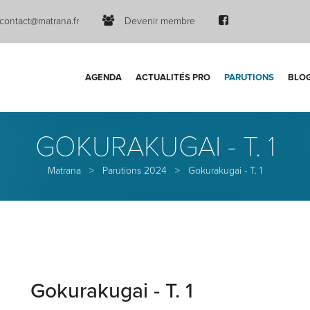
contact@matrana.fr
Devenir membre
AGENDA
ACTUALITÉS PRO
PARUTIONS
BLO
GOKURAKUGAI - T. 1
Matrana
>
Parutions 2024
>
Gokurakugai - T. 1
Gokurakugai - T. 1