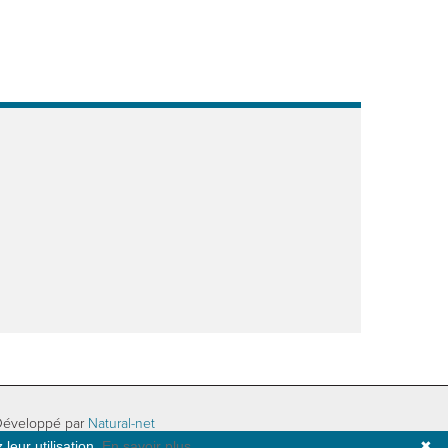
Développé par
Natural-net
leur utilisation.
En savoir plus
✖