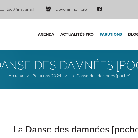
contact@matrana.fr
Devenir membre
AGENDA
ACTUALITÉS PRO
PARUTIONS
BLO
DANSE DES DAMNÉES [PO
Matrana
>
Parutions 2024
>
La Danse des damnées [poche]
La Danse des damnées [poche