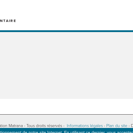
NTAIRE
tion Matrana - Tous droits réservés -
Informations légales
-
Plan du site
- 
ionnement de notre site Internet. En utilisant ce dernier, vous acceptez 