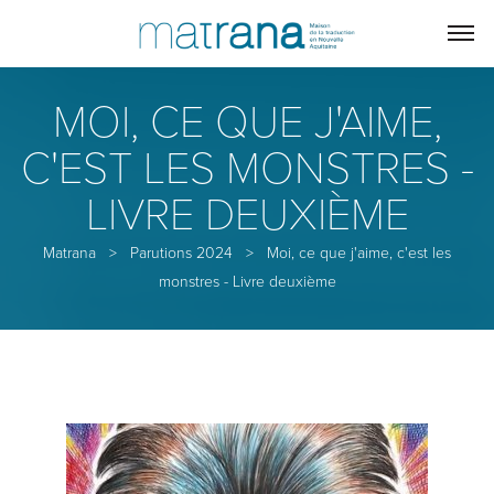
MOI, CE QUE J'AIME,
C'EST LES MONSTRES -
LIVRE DEUXIÈME
Matrana
>
Parutions 2024
>
Moi, ce que j'aime, c'est les
monstres - Livre deuxième