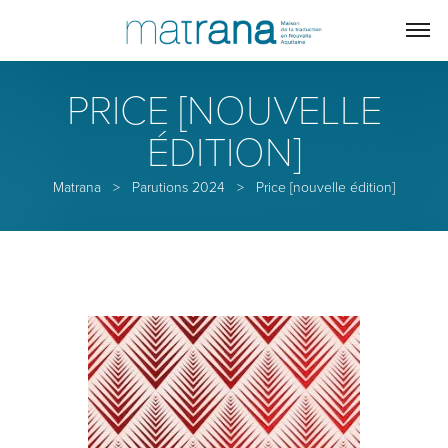
PRICE [NOUVELLE
ÉDITION]
Matrana
>
Parutions 2024
>
Price [nouvelle édition]