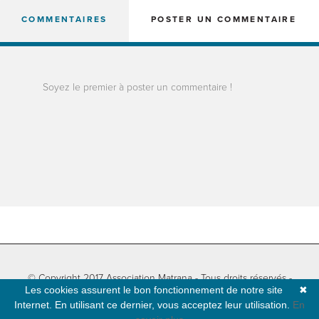
COMMENTAIRES
POSTER UN COMMENTAIRE
Soyez le premier à poster un commentaire !
© Copyright 2017 Association Matrana - Tous droits réservés -
Les cookies assurent le bon fonctionnement de notre site
✖
Informations légales
-
Plan du site
- Développé par
Natural-net
Internet. En utilisant ce dernier, vous acceptez leur utilisation.
En