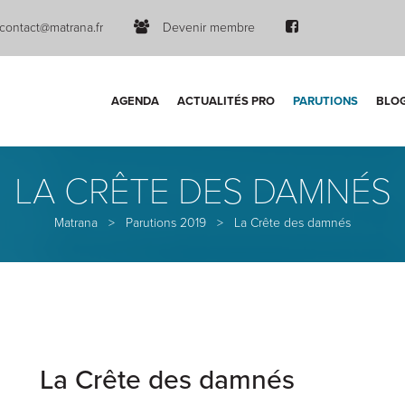
contact@matrana.fr
Devenir membre
AGENDA
ACTUALITÉS PRO
PARUTIONS
BLO
LA CRÊTE DES DAMNÉS
Matrana
>
Parutions 2019
>
La Crête des damnés
La Crête des damnés