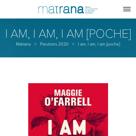
I AM, I AM, I AM [POCHE]
Matrana
>
Parutions 2020
>
I am, I am, I am [poche]