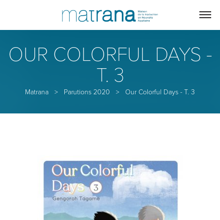
OUR COLORFUL DAYS -
T. 3
Matrana
>
Parutions 2020
>
Our Colorful Days - T. 3