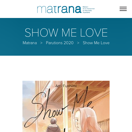
SHOW ME LOVE
Matrana
>
Parutions 2020
>
Show Me Love