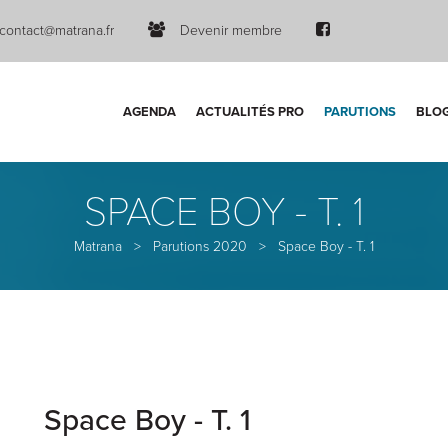
contact@matrana.fr
Devenir membre
AGENDA
ACTUALITÉS PRO
PARUTIONS
BLO
SPACE BOY - T. 1
Matrana
>
Parutions 2020
>
Space Boy - T. 1
Space Boy - T. 1