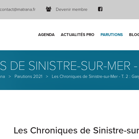
contact@matrana.fr
Devenir membre
AGENDA
ACTUALITÉS PRO
PARUTIONS
BLO
DE SINISTRE-SUR-MER - 
ana
>
Parutions 2021
>
Les Chroniques de Sinistre-sur-Mer - T. 2 : Gar
Les Chroniques de Sinistre-sur-