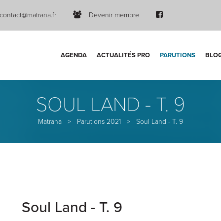
contact@matrana.fr
Devenir membre
AGENDA
ACTUALITÉS PRO
PARUTIONS
BLO
SOUL LAND - T. 9
Matrana
>
Parutions 2021
>
Soul Land - T. 9
Soul Land - T. 9