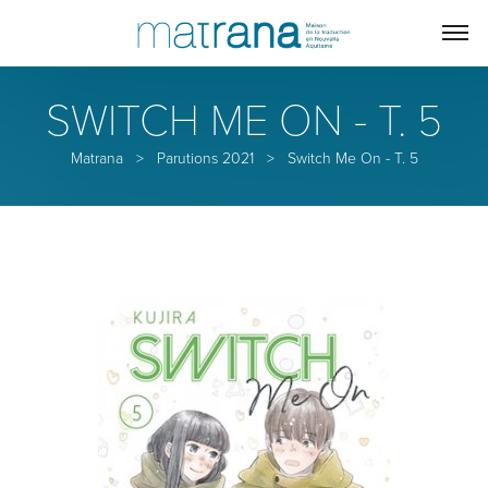
SWITCH ME ON - T. 5
Matrana
>
Parutions 2021
>
Switch Me On - T. 5