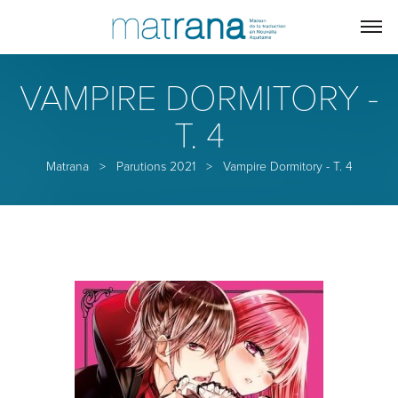
VAMPIRE DORMITORY -
T. 4
Matrana
>
Parutions 2021
>
Vampire Dormitory - T. 4