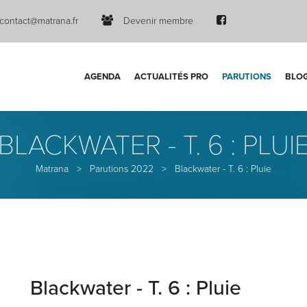
contact@matrana.fr
Devenir membre
AGENDA
ACTUALITÉS PRO
PARUTIONS
BLO
BLACKWATER - T. 6 : PLUI
Matrana
>
Parutions 2022
>
Blackwater - T. 6 : Pluie
Blackwater - T. 6 : Pluie