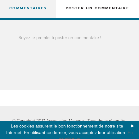
COMMENTAIRES
POSTER UN COMMENTAIRE
Soyez le premier à poster un commentaire !
© Copyright 2017 Association Matrana - Tous droits réservés -
Les cookies assurent le bon fonctionnement de notre site
✖
Informations légales
-
Plan du site
- Développé par
Natural-net
Internet. En utilisant ce dernier, vous acceptez leur utilisation.
En