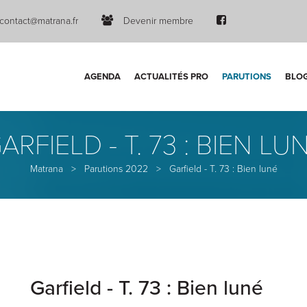
contact@matrana.fr
Devenir membre
AGENDA
ACTUALITÉS PRO
PARUTIONS
BLO
ARFIELD - T. 73 : BIEN LU
Matrana
>
Parutions 2022
>
Garfield - T. 73 : Bien luné
Garfield - T. 73 : Bien luné