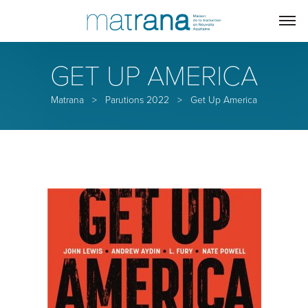
GET UP AMERICA
Matrana
>
Parutions 2022
>
Get Up America